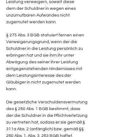
Leistung verweigern, soweit diese
dem:der Schuldner:in wegen eines
unzumutbaren Aufwandes nicht
zugemutet werden kann.
§ 275 Abs. 3 BGB statuiert fernen einen
Verweigerungsgrund, wenn der:die
Schuldner:in die Leistung persönlich zu
erbringen hat und sie ihm:ihr unter
Abwägung des seiner:ihrer Leistung
entgegenstehenden Hindernisses mit
dem Leistungsinteresse des:der
Gläubiger:in nicht zugemutet werden
kann.
Die gesetzliche Verschuldensvermutung
des § 280 Abs. 1 BGB bestimmt, dass
der:die Schuldner:in die Pflichtverletzung
zu vertreten hat, sodass er:sie gemäß §
311a Abs. 2 (anfänglich) bzw. gemäß §§
280 Abs. 1, Abs. 3, 283 BGB haftet.