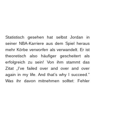
Statistisch gesehen hat selbst Jordan in 
seiner NBA-Karriere aus dem Spiel heraus 
mehr Körbe 
verworfen
 als verwandelt. Er ist 
theoretisch also häufiger gescheitert als 
erfolgreich zu sein! Von ihm stammt das 
Zitat „I’ve failed over and over and over 
again in my life. And that’s why I succeed.” 
Was ihr davon mitnehmen solltet: Fehler 
gehören dazu und machen euch besser - 
also keine Angst, wenn diese in den 
Klausuren oder anderweitig passieren!
Ihr bestimmt das Studium 
– nicht umgekehrt
Abschließend noch zum Druck: Normaler 