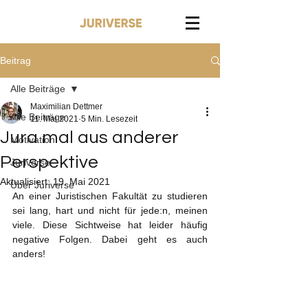
Beitrag
Alle Beiträge
Maximilian Dettmer
Alle Beiträge
11. Mai 2021
5 Min. Lesezeit
Jura mal aus anderer
Motivation
Perspektive
Juriverse
Aktualisiert:
19. Mai 2021
Über Juriverse
An einer Juristischen Fakultät zu studieren 
sei lang, hart und nicht für jede:n, meinen 
viele. Diese Sichtweise hat leider häufig 
negative Folgen. Dabei geht es auch 
anders!