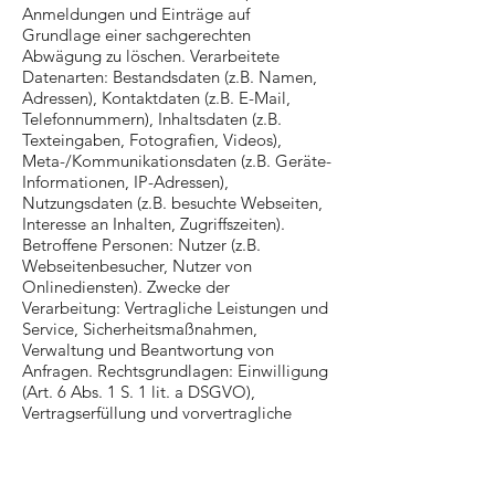
Anmeldungen und Einträge auf
Grundlage einer sachgerechten
Abwägung zu löschen. Verarbeitete
Datenarten: Bestandsdaten (z.B. Namen,
Adressen), Kontaktdaten (z.B. E-Mail,
Telefonnummern), Inhaltsdaten (z.B.
Texteingaben, Fotografien, Videos),
Meta-/Kommunikationsdaten (z.B. Geräte-
Informationen, IP-Adressen),
Nutzungsdaten (z.B. besuchte Webseiten,
Interesse an Inhalten, Zugriffszeiten).
Betroffene Personen: Nutzer (z.B.
Webseitenbesucher, Nutzer von
Onlinediensten). Zwecke der
Verarbeitung: Vertragliche Leistungen und
Service, Sicherheitsmaßnahmen,
Verwaltung und Beantwortung von
Anfragen. Rechtsgrundlagen: Einwilligung
(Art. 6 Abs. 1 S. 1 lit. a DSGVO),
Vertragserfüllung und vorvertragliche
Anfragen (Art. 6 Abs. 1 S. 1 lit. b. DSGVO),
Berechtigte Interessen (Art. 6 Abs. 1 S. 1
lit. f. DSGVO).