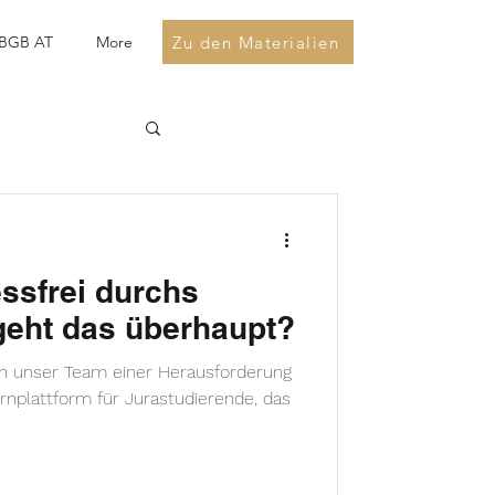
Zu den Materialien
BGB AT
More
essfrei durchs
geht das überhaupt?
h unser Team einer Herausforderung
rnplattform für Jurastudierende, das